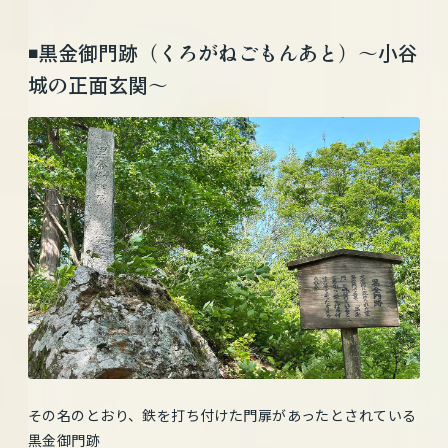
◾️黒金御門跡（くろがねごもんあと）〜小谷
城の正面玄関〜
その名のとおり、鉄を打ち付けた門扉があったとされている
黒金御門跡