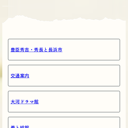
豊臣秀吉・秀長と長浜市
交通案内
大河ドラマ館
義と絆館