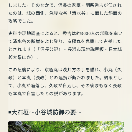
しました。そのなかで、信長の家臣・羽柴秀吉が任され
たのは、城の西側、急峻な谷「清水谷」に面した斜面の
攻略でした。
史料や現地調査によると、秀吉は約3000人の部隊を率い
て清水谷の断崖をよじ登り、京極丸を急襲して占拠した
とされます（『信長公記』・長浜市現地説明板・日本城
郭大系ほか）。
この急襲により、京極丸は浅井方の手を離れ、小丸（久
政）と本丸（長政）との連携が断たれました。結果とし
て、小丸が陥落し、久政が自刃し、その後まもなく長政
も本丸で自害したとの説があります。
◾️大石垣〜小谷城防御の要〜