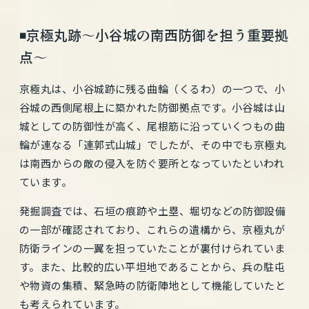
◾️京極丸跡〜小谷城の南西防御を担う重要拠
点〜
京極丸は、小谷城跡に残る曲輪（くるわ）の一つで、小
谷城の西側尾根上に築かれた防御拠点です。小谷城は山
城としての防御性が高く、尾根筋に沿っていくつもの曲
輪が連なる「連郭式山城」でしたが、その中でも京極丸
は南西からの敵の侵入を防ぐ要所となっていたといわれ
ています。
発掘調査では、石垣の痕跡や土塁、堀切などの防御設備
の一部が確認されており、これらの遺構から、京極丸が
防衛ラインの一翼を担っていたことが裏付けられていま
す。また、比較的広い平坦地であることから、兵の駐屯
や物資の集積、緊急時の防衛陣地として機能していたと
も考えられています。