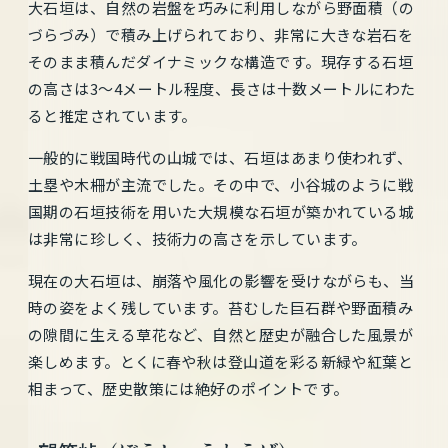
大石垣は、自然の岩盤を巧みに利用しながら野面積（の
づらづみ）で積み上げられており、非常に大きな岩石を
そのまま積んだダイナミックな構造です。現存する石垣
の高さは3〜4メートル程度、長さは十数メートルにわた
ると推定されています。
一般的に戦国時代の山城では、石垣はあまり使われず、
土塁や木柵が主流でした。その中で、小谷城のように戦
国期の石垣技術を用いた大規模な石垣が築かれている城
は非常に珍しく、技術力の高さを示しています。
現在の大石垣は、崩落や風化の影響を受けながらも、当
時の姿をよく残しています。苔むした巨石群や野面積み
の隙間に生える草花など、自然と歴史が融合した風景が
楽しめます。とくに春や秋は登山道を彩る新緑や紅葉と
相まって、歴史散策には絶好のポイントです。