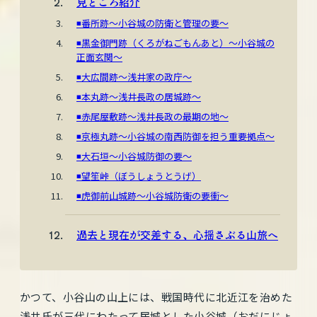
見どころ紹介
◾️番所跡〜小谷城の防衛と管理の要〜
◾️黒金御門跡（くろがねごもんあと）〜小谷城の
正面玄関〜
◾️大広間跡〜浅井家の政庁〜
◾️本丸跡〜浅井長政の居城跡〜
◾️赤尾屋敷跡〜浅井長政の最期の地〜
◾️京極丸跡〜小谷城の南西防御を担う重要拠点〜
◾️大石垣〜小谷城防御の要〜
◾️望笙峠（ぼうしょうとうげ）
◾️虎御前山城跡〜小谷城防衛の要衝〜
過去と現在が交差する、心揺さぶる山旅へ
かつて、小谷山の山上には、戦国時代に北近江を治めた
浅井氏が三代にわたって居城とした小谷城（おだにじょ