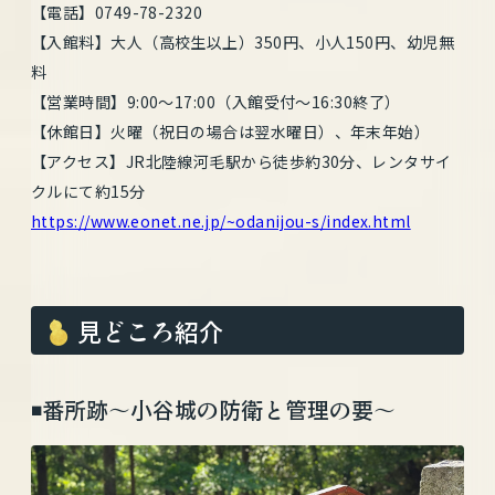
【電話】0749-78-2320
【入館料】大人（高校生以上）350円、小人150円、幼児無
料
【営業時間】9:00～17:00（入館受付～16:30終了）
【休館日】火曜（祝日の場合は翌水曜日）、年末年始）
【アクセス】JR北陸線河毛駅から徒歩約30分、レンタサイ
クルにて約15分
https://www.eonet.ne.jp/~odanijou-s/index.html
見どころ紹介
◾️番所跡〜小谷城の防衛と管理の要〜