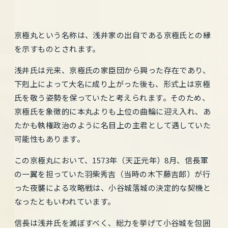
京極丸という名称は、浅井家の出自である京極氏との縁
を示すものとされます。
浅井氏は元来、京極氏の家臣団から興った存在であり、
下剋上によって大名に成り上がった後も、形式上は京極
氏を敬う姿勢を保っていたと考えられます。そのため、
京極氏を象徴的に本丸よりも上位の曲輪に迎え入れ、あ
たかも執権政治のように名目上の主君として遇していた
可能性もあります。
この京極丸において、1573年（天正元年）8月、信長軍
の一翼を担っていた羽柴秀吉（当時の木下藤吉郎）が行
った夜襲による攻略戦は、小谷城落城の決定的な契機と
なったともいわれています。
信長は浅井氏を滅ぼすべく、総力を挙げて小谷城を包囲