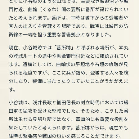
とくに小谷城のような山城では、主要な登城道沿いや城
門付近、曲輪（くるわ）間の要所に番所が設けられてい
たと考えられます。番所は、平時は城下からの登城者や
客人の出入りを管理する場所であり、戦時には城門の防
衛線の一端を担う重要な警備拠点となりました。
現在、小谷城跡では「番所跡」と呼ばれる場所が、本丸
の登城ルートの途中や黒金御門付近などに確認されてい
ます。遺構としては、曲輪状の平坦地や石垣の痕跡が見
られる程度ですが、ここに兵が詰め、登城する人々を検
分したり、警備に当たったりしていたことがうかがえま
す。
小谷城は、浅井長政と織田信長の対立時代においては織
田軍の猛攻を受けた堅城でした。そのため、こうした番
所は単なる見張り所ではなく、軍事的にも重要な役割を
果たしていたと考えられます。番所跡からは、現在でも
往時の緊張感や戦国の匂いを感じることができます。