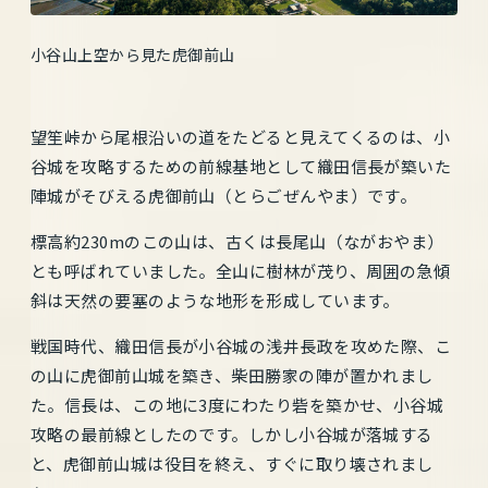
小谷山上空から見た虎御前山
望笙峠から尾根沿いの道をたどると見えてくるのは、小
谷城を攻略するための前線基地として織田信長が築いた
陣城がそびえる虎御前山（とらごぜんやま）です。
標高約230mのこの山は、古くは長尾山（ながおやま）
とも呼ばれていました。全山に樹林が茂り、周囲の急傾
斜は天然の要塞のような地形を形成しています。
戦国時代、織田信長が小谷城の浅井長政を攻めた際、こ
の山に虎御前山城を築き、柴田勝家の陣が置かれまし
た。信長は、この地に3度にわたり砦を築かせ、小谷城
攻略の最前線としたのです。しかし小谷城が落城する
と、虎御前山城は役目を終え、すぐに取り壊されまし