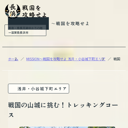
MISSION
〜戦国を攻略せよ
秀吉・秀長兄弟ゆかりの地
ー滋賀県長浜市
ホーム
MISSION〜戦国を攻略せよ 浅井・小谷城下町エリア
戦国の山
浅井・小谷城下町エリア
戦国の山城に挑む！トレッキングコー
ス