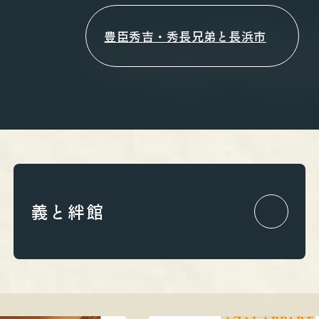
豊臣秀吉・秀長兄弟と長浜市
義と絆館