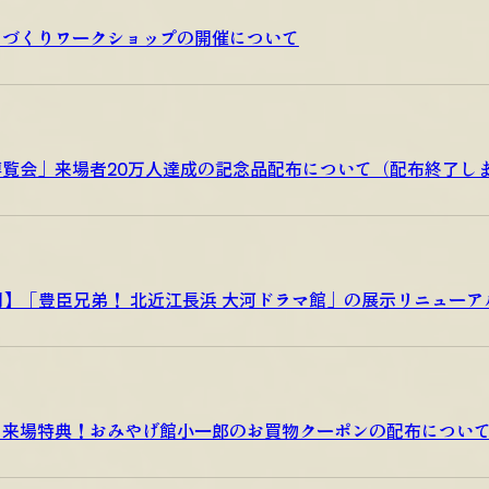
冑づくりワークショップの開催について
覧会」来場者20万人達成の記念品配布について（配布終了し
公開】「豊臣兄弟！ 北近江長浜 大河ドラマ館」の展示リニュー
」来場特典！おみやげ館小一郎のお買物クーポンの配布につい