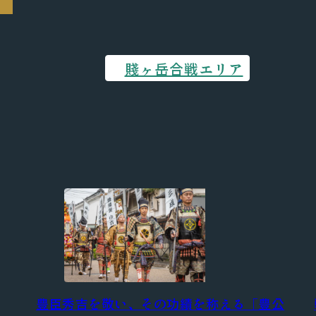
賤ヶ岳合戦エリア
豊臣秀吉を敬い、その功績を称える「豊公