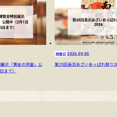
開催日
2026.09.05
別展示「黄金の茶室」公
第25回長浜あざいあっぱれ祭り20
3日まで）