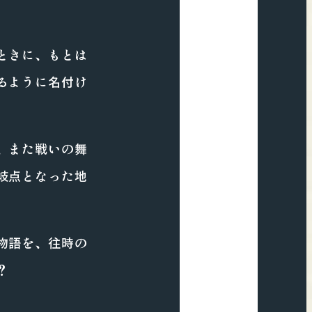
名付けた街
豊臣秀吉が
ときに、もとは
るように名付け
、また戦いの舞
岐点となった地
「長浜」
物語を、往時の
？