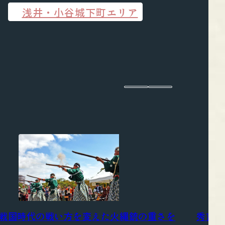
浅井・小谷城下町エリア
秀吉ゆ
戦国時代の戦い方を変えた火縄銃の重さを