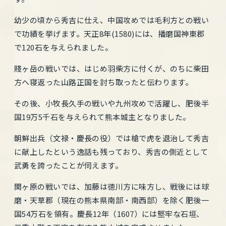
幼少の頃から秀吉に仕え、中国攻めでは毛利方との戦い
で功績を挙げます。天正8年(1580)には、播磨国神東郡
で120石を与えられました。
賤ヶ岳の戦いでは、はじめ羽柴方に付くが、のちに柴田
方へ寝返った山路正国を討ち取ったと伝わります。
その後、小牧長久手の戦いや九州攻めで活躍し、肥後半
国19万5千石を与えられて熊本城主となりました。
朝鮮出兵（文禄・慶長の役）では槍で虎を退治して秀吉
に献上したという逸話も残っており、秀吉の側近として
武勇を誇ったことが伺えます。
関ヶ原の戦いでは、加藤は徳川方に味方し、戦後には球
磨・天草郡（現在の熊本県南部・南西部）を除く肥後一
国54万石を領有。慶長12年（1607）には堅牢な石垣、