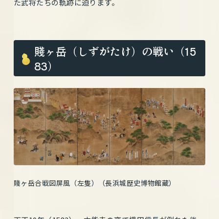
た武将たちの軌跡に迫ります。
賤ヶ岳（しずがたけ）の戦い（15
83）
賤ヶ岳合戦図屏風（左隻）（長浜城歴史博物館蔵）