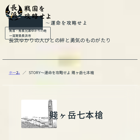
STORY
〜運命を攻略せよ
秀吉・秀長兄弟ゆかりの地
ー滋賀県長浜市
長浜ゆかりの人びとの絆と勇気のものがたり
ホーム
STORY〜運命を攻略せよ 賤ヶ岳七本槍
賤ヶ岳七本槍