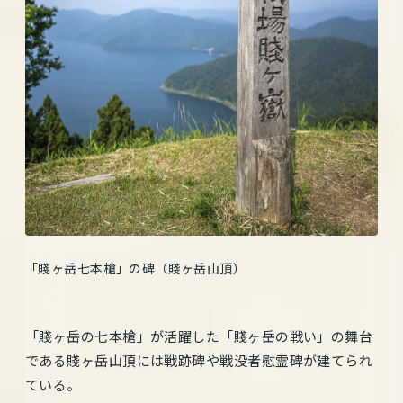
「賤ヶ岳七本槍」の碑（賤ヶ岳山頂）
「賤ヶ岳の七本槍」が活躍した「賤ヶ岳の戦い」の舞台
である賤ヶ岳山頂には戦跡碑や戦没者慰霊碑が建てられ
ている。