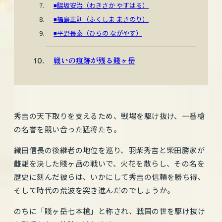
◾️脇坂安治（わきさか やすはる）
◾️福島正則（ふくしま まさのり）
◾️平野長泰（ひらの ながやす）
戦いの痕跡が残る賤ヶ岳
秀吉の天下取りを支えるため、戦場を駆け抜け、一番槍
の名誉を競い合った猛将たち。
織田信長の後継者の地位を巡り、羽柴秀吉と柴田勝家が
雌雄を決した賤ヶ岳の戦いで、火花を散らし、その名を
歴史に刻んだ彼らは、いかにして秀吉の信頼を勝ち得、
そして時代の荒波を突き進んだのでしょうか。
のちに「賤ヶ岳七本槍」と称され、戦国の世を駆け抜け