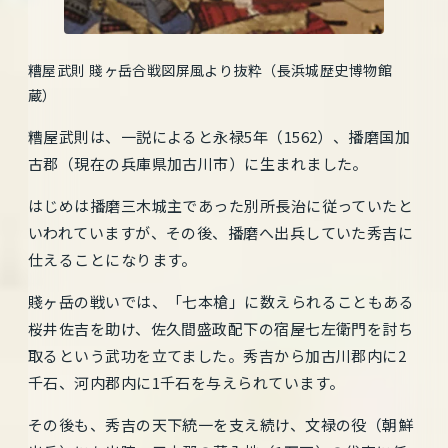
糟屋武則 賤ヶ岳合戦図屏風より抜粋（長浜城歴史博物館
蔵）
糟屋武則は、一説によると永禄5年（1562）、播磨国加
古郡（現在の兵庫県加古川市）に生まれました。
はじめは播磨三木城主であった別所長治に従っていたと
いわれていますが、その後、播磨へ出兵していた秀吉に
仕えることになります。
賤ヶ岳の戦いでは、「七本槍」に数えられることもある
桜井佐吉を助け、佐久間盛政配下の宿屋七左衛門を討ち
取るという武功を立てました。秀吉から加古川郡内に2
千石、河内郡内に1千石を与えられています。
その後も、秀吉の天下統一を支え続け、文禄の役（朝鮮