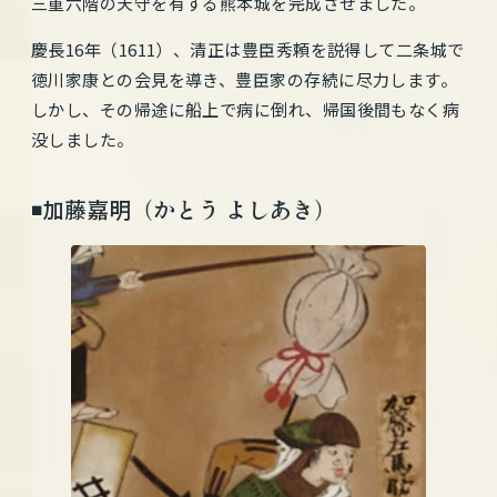
三重六階の天守を有する熊本城を完成させました。
慶長16年（1611）、清正は豊臣秀頼を説得して二条城で
徳川家康との会見を導き、豊臣家の存続に尽力します。
しかし、その帰途に船上で病に倒れ、帰国後間もなく病
没しました。
◾️加藤嘉明（かとう よしあき）