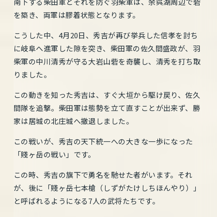
南下する柴田軍とそれを防ぐ羽柴軍は、余呉湖周辺で砦
を築き、両軍は膠着状態となります。
こうした中、4月20日、秀吉が再び挙兵した信孝を討ち
に岐阜へ進軍した隙を突き、柴田軍の佐久間盛政が、羽
柴軍の中川清秀が守る大岩山砦を奇襲し、清秀を打ち取
りました。
この動きを知った秀吉は、すぐ大垣から駆け戻り、佐久
間隊を追撃。柴田軍は態勢を立て直すことが出来ず、勝
家は居城の北庄城へ撤退しました。
この戦いが、秀吉の天下統一への大きな一歩になった
「賤ヶ岳の戦い」です。
この時、秀吉の旗下で勇名を馳せた者がいます。それ
が、後に「賤ヶ岳七本槍（しずがたけしちほんやり）」
と呼ばれるようになる7人の武将たちです。