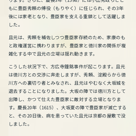
もに豊臣秀頼の傅役（もりやく）に任じられ、その3年
後には家老となり、豊臣家を支える重鎮として活躍しま
した。
且元は、秀頼を補佐しつつ豊臣家存続のため、家康のも
と政権運営に携わりますが、豊臣家と徳川家の関係が複
雑化する中で且元の立場は揺れ動きます。
こうした状況下で、方広寺鐘銘事件が起こります。且元
は徳川方との交渉に奔走しますが、秀頼、淀殿らから徳
川方への裏切り者とみなされ、且元はやむなく大坂城を
退去することになりました。大坂の陣では徳川方として
出陣し、かつて仕えた豊臣家に敵対する立場となりま
す。慶長20年（1615）、大坂夏の陣で豊臣家が滅亡する
と、その20日後、病を患っていた且元は京都の屋敷で没
しました。