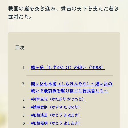
戦国の嵐を突き進み、秀吉の天下を支えた若き
武将たち。
目次
賤ヶ岳（しずがたけ）の戦い（1583）
賤ヶ岳七本槍（しちほんやり）〜賤ヶ岳の
戦いで最前線を駆け抜けた若武者たち〜
◾️片桐且元（かたぎり かつもと）
◾️糟屋武則（かすや たけのり）
◾️加藤清正（かとう きよまさ）
◾️加藤嘉明（かとう よしあき）