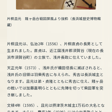
片桐且元 賤ヶ岳合戦図屏風より抜粋（長浜城歴史博物館
蔵）
片桐且元は、弘治2年（1556）、片桐直貞の長男として
生まれました。直貞は、近江国浅井郡須賀谷（現在の長
浜市須賀谷町）の士族で、浅井長政に仕えていました。
天正元年（1573）、浅井氏が織田信長に滅ぼされると、
浅井氏の旧領は羽柴秀吉に与えられ、秀吉は長浜城主と
なります。且元は弟・貞隆とともに秀吉に仕え、賤ヶ岳
の戦いでは加藤嘉明らとともに先陣を切って柴田軍を突
き崩しました。
文禄4年（1595）、且元は摂津茨木城主1万石の大名とな
ります。さらに、慶長3年（1598）には小出秀政らとと