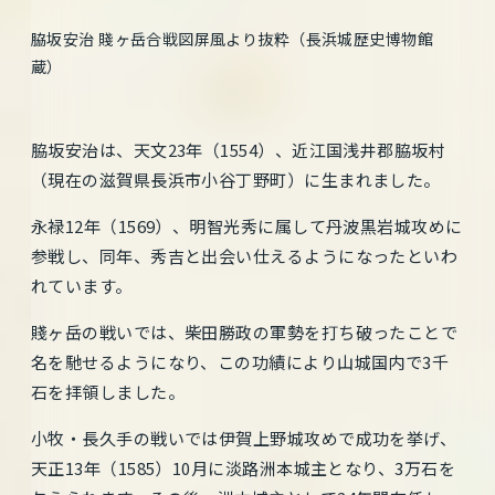
脇坂安治 賤ヶ岳合戦図屏風より抜粋（長浜城歴史博物館
蔵）
脇坂安治は、天文23年（1554）、近江国浅井郡脇坂村
（現在の滋賀県長浜市小谷丁野町）に生まれました。
永禄12年（1569）、明智光秀に属して丹波黒岩城攻めに
参戦し、同年、秀吉と出会い仕えるようになったといわ
れています。
賤ヶ岳の戦いでは、柴田勝政の軍勢を打ち破ったことで
名を馳せるようになり、この功績により山城国内で3千
石を拝領しました。
小牧・長久手の戦いでは伊賀上野城攻めで成功を挙げ、
天正13年（1585）10月に淡路洲本城主となり、3万石を