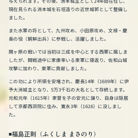
与えられます。その後、洲本城主として24年間在任し、
現在見られる洲本城を石垣造りの近世城郭として整備し
ました。
また水軍の将として、九州攻め、小田原攻め、文禄・慶
長の役（朝鮮出兵）に参戦し、活躍しました。
関ヶ原の戦いでは当初は三成を中心とする西軍に属しま
したが、開戦途中に家康率いる東軍に寝返り、佐和山城
攻撃に加わり、東軍に貢献しました。
この功により所領を安堵され、慶長14年（1609年）に伊
予大洲城主となり、5万3千石の大名として存続します。
元和元年（1615年）家督を子の安元に譲り、自身は隠居
して京都西洞院に住み、寛永3年（1626）に没しまし
た。
◾️福島正則（ふくしま まさのり）