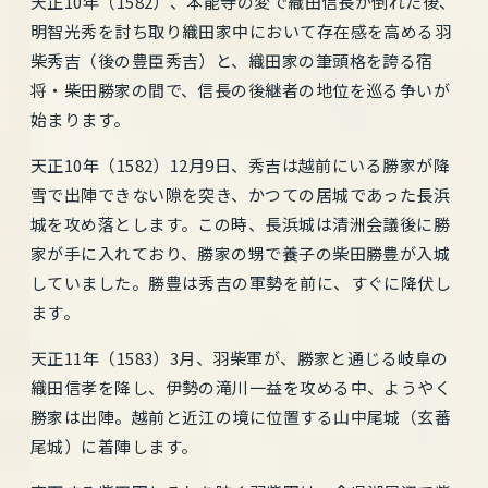
天正10年（1582）、本能寺の変で織田信長が倒れた後、
明智光秀を討ち取り織田家中において存在感を高める羽
柴秀吉（後の豊臣秀吉）と、織田家の筆頭格を誇る宿
将・柴田勝家の間で、信長の後継者の地位を巡る争いが
始まります。
天正10年（1582）12月9日、秀吉は越前にいる勝家が降
雪で出陣できない隙を突き、かつての居城であった長浜
城を攻め落とします。この時、長浜城は清洲会議後に勝
家が手に入れており、勝家の甥で養子の柴田勝豊が入城
していました。勝豊は秀吉の軍勢を前に、すぐに降伏し
ます。
天正11年（1583）3月、羽柴軍が、勝家と通じる岐阜の
織田信孝を降し、伊勢の滝川一益を攻める中、ようやく
勝家は出陣。越前と近江の境に位置する山中尾城（玄蕃
尾城）に着陣します。