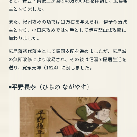
ると、安芸・備後二か国の49万8000石を拝領し、広島城
主となりました。
また、紀州攻めの功では11万石を与えられ、伊予今治城
主となり、小田原攻めでは先手として伊豆韮山城攻撃に
加わりました。
広島藩初代藩主として領国支配を進めましたが、広島城
の無断改修により改易され、その後は信濃で隠居生活を
送り、寛永元年（1624）に没しました。
◾️平野長泰（ひらの ながやす）