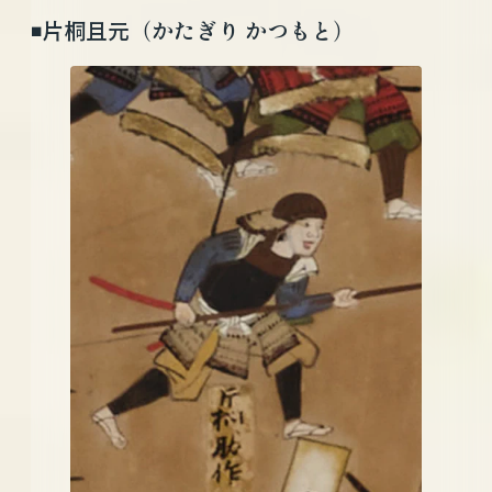
◾️片桐且元（かたぎり かつもと）