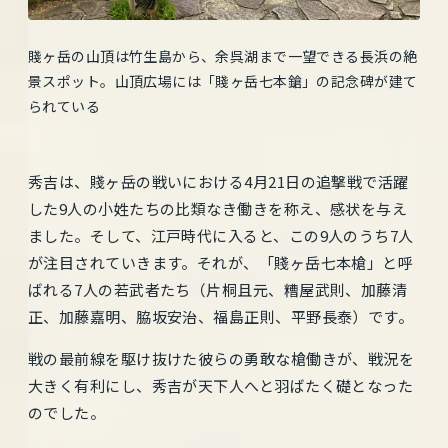
賤ヶ岳の山頂は竹生島から、余呉湖まで一望できる長浜の絶
景スポット。山頂広場には「賤ヶ岳七本鎗」の記念碑が建て
られている
秀吉は、賤ヶ岳の戦いにおける4月21日の追撃戦で活躍
した9人の小姓たちの比類なき働きを称え、感状を与え
ました。そして、江戸時代に入ると、この9人のうち7人
が注目されていきます。それが、「賤ヶ岳七本槍」と呼
ばれる7人の若武者たち（片桐且元、糟屋武則、加藤清
正、加藤嘉明、脇坂安治、福島正則、平野長泰）です。
戦の最前線を駆け抜けた彼らの勇敢な槍働きが、戦況を
大きく有利にし、秀吉が天下人へと羽ばたく礎となった
のでした。