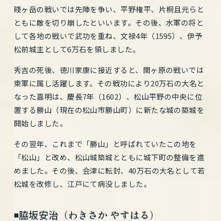
賤ヶ岳の戦いでは先陣を争い、平野権平、片桐且元らと
ともに敵を切り崩したといいます。その後、水軍の将と
して各地の戦いで武功を重ね、文禄4年（1595）、伊予
松前城主として6万石を領しました。
秀吉の死後、徳川家康に接近すると、関ヶ原の戦いでは
東軍に属し活躍します。その戦功により20万石の大名と
なった嘉明は、慶長7年（1602）、松山平野の中央に位
置する勝山（現在の松山市勝山町）に新たな城の築城を
開始しました。
その翌年、これまで「勝山」と呼ばれていたこの地を
「松山」と改め、松山城築城とともに城下町の整備を進
めました。その後、会津に転封、40万石の大名として若
松城を改修し、江戸にて病没しました。
◾️脇坂安治（わきさか やすはる）