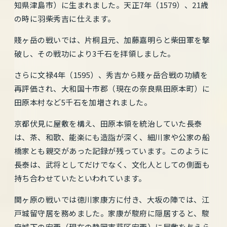
知県津島市）に生まれました。天正7年（1579）、21歳
の時に羽柴秀吉に仕えます。
賤ヶ岳の戦いでは、片桐且元、加藤嘉明らと柴田軍を撃
破し、その戦功により3千石を拝領しました。
さらに文禄4年（1595）、秀吉から賤ヶ岳合戦の功績を
再評価され、大和国十市郡（現在の奈良県田原本町）に
田原本村など5千石を加増されました。
京都伏見に屋敷を構え、田原本領を統治していた長泰
は、茶、和歌、能楽にも造詣が深く、細川家や公家の船
橋家とも親交があった記録が残っています。このように
長泰は、武将としてだけでなく、文化人としての側面も
持ち合わせていたといわれています。
関ヶ原の戦いでは徳川家康方に付き、大坂の陣では、江
戸城留守居を務めました。家康が駿府に隠居すると、駿
府城下の安西（現在の静岡市葵区安西）に屋敷を与えら