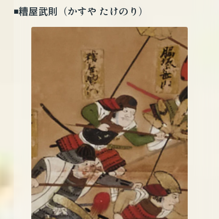
◾️糟屋武則（かすや たけのり）