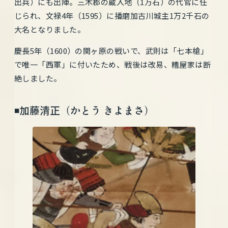
出兵）にも出陣。三木郡の蔵入地（1万石）の代官に任
じられ、文禄4年（1595）に播磨加古川城主1万2千石の
大名となりました。
慶長5年（1600）の関ヶ原の戦いで、武則は「七本槍」
で唯一「西軍」に付いたため、戦後は改易、糟屋家は断
絶しました。
◾️加藤清正（かとう きよまさ）