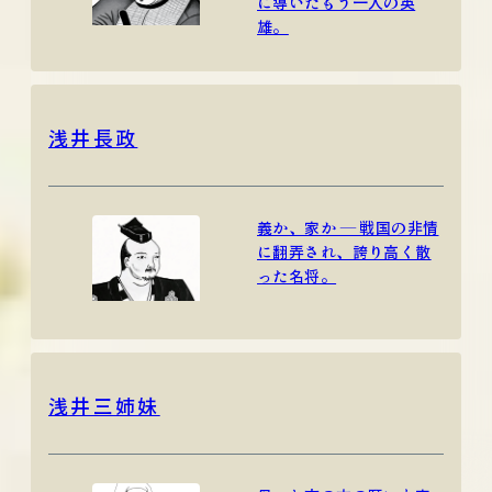
に導いたもう一人の英
雄。
浅井長政
義か、家か ― 戦国の非情
に翻弄され、誇り高く散
った名将。
浅井三姉妹