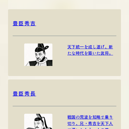
豊臣秀吉
天下統一を成し遂げ、新
たな時代を築いた武将。
豊臣秀長
戦国の荒波を知略で乗り
切り、兄・秀吉を天下人