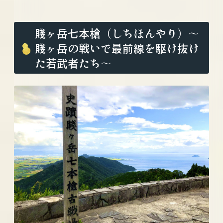
賤ヶ岳七本槍（しちほんやり）〜
賤ヶ岳の戦いで最前線を駆け抜け
た若武者たち〜