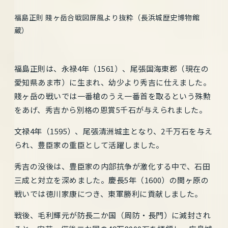
福島正則 賤ヶ岳合戦図屏風より抜粋（長浜城歴史博物館
蔵）
福島正則は、永禄4年（1561）、尾張国海東郡（現在の
愛知県あま市）に生まれ、幼少より秀吉に仕えました。
賤ヶ岳の戦いでは一番槍のうえ一番首を取るという殊勲
をあげ、秀吉から別格の恩賞5千石が与えられました。
文禄4年（1595）、尾張清洲城主となり、2千万石を与え
られ、豊臣家の重臣として活躍しました。
秀吉の没後は、豊臣家の内部抗争が激化する中で、石田
三成と対立を深めました。慶長5年（1600）の関ヶ原の
戦いでは徳川家康につき、東軍勝利に貢献しました。
戦後、毛利輝元が防長二か国（周防・長門）に減封され