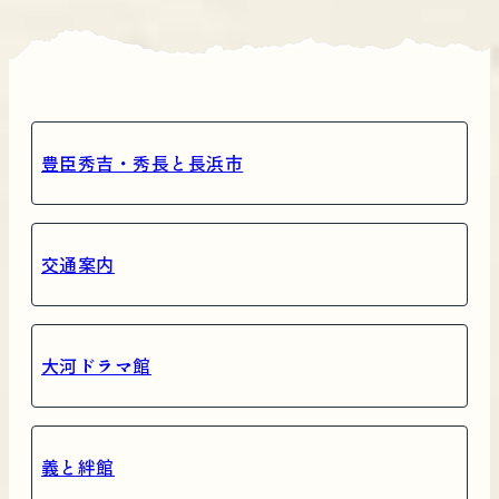
豊臣秀吉・秀長と長浜市
交通案内
大河ドラマ館
義と絆館