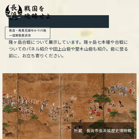
賤ヶ岳戦国ステーション
秀吉・秀長兄弟ゆかりの地
ー滋賀県長浜市
賤ヶ岳合戦について展示しています。賤ヶ岳七本槍や合戦に
ついてのパネル紹介や田上山砦や堂木山砦も紹介。砦に登る
前に、お立ち寄りください。
所蔵 長浜市長浜城歴史博物館