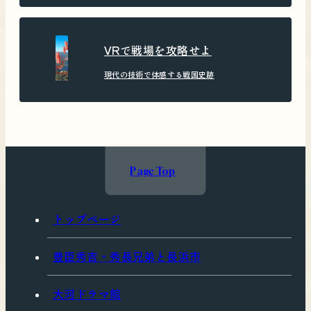
VRで戦場を攻略せよ
現代の技術で体感する戦国史跡
Page Top
トップページ
豊臣秀吉・秀長兄弟と長浜市
大河ドラマ館