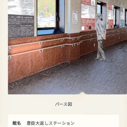
パース図
館名
豊臣大返しステーション