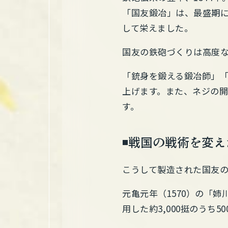
「国友鍛冶」は、最盛期に
して栄えました。
国友の鉄砲づくりは高度
「銃身を鍛える鍛冶師」
上げます。また、ネジの
す。
◾️戦国の戦術を変
こうして製造された国友
元亀元年（1570）の「
用した約3,000挺のうち