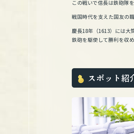
この戦いで信長は鉄砲隊
戦国時代を支えた国友の
慶長18年（1613）に
鉄砲を駆使して勝利を収め
スポット紹