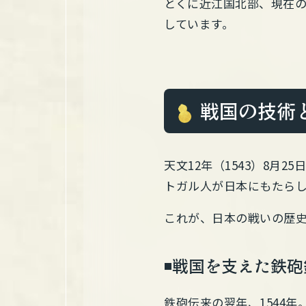
とくに近江国北部、現在
しています。
戦国の技術
天文12年（1543）8
トガル人が日本にもたらし
これが、日本の戦いの歴
◾️戦国を支えた鉄
鉄砲伝来の翌年、1544