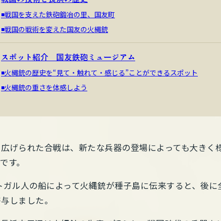
◾️戦国を支えた鉄砲鍛冶の里、国友町
◾️戦国の戦術を変えた国友の火縄銃
スポット紹介 国友鉄砲ミュージアム
◾️火縄銃の歴史を“見て・触れて・感じる”ことができるスポット
◾️火縄銃の重さを体感しよう
り広げられた合戦は、新たな兵器の登場によっても大きく
銃
です。
ポルトガル人の船によって火縄銃が種子島に伝来すると、後
寄与しました。