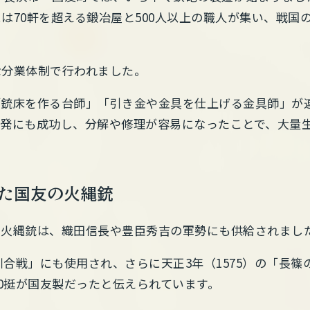
は70軒を超える鍛冶屋と500人以上の職人が集い、戦国
な分業体制で行われました。
「銃床を作る台師」「引き金や金具を仕上げる金具師」が
開発にも成功し、分解や修理が容易になったことで、大量
えた国友の火縄銃
の火縄銃は、織田信長や豊臣秀吉の軍勢にも供給されまし
姉川合戦」にも使用され、さらに天正3年（1575）の「長
500挺が国友製だったと伝えられています。