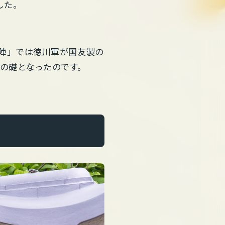
した。
の陣」では徳川軍が国友製の
代の礎となったのです。