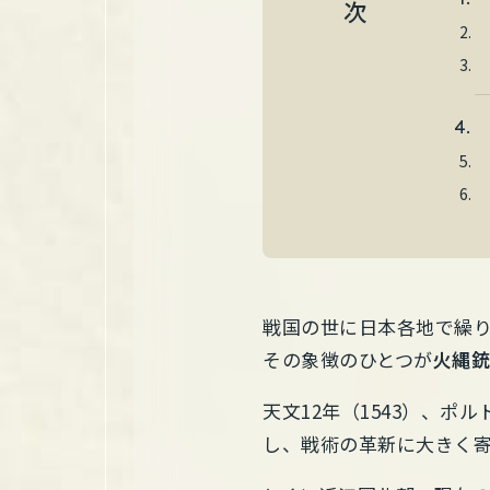
戦国の世に日本各地で繰
その象徴のひとつが
火縄
天文12年（1543）、
し、戦術の革新に大きく