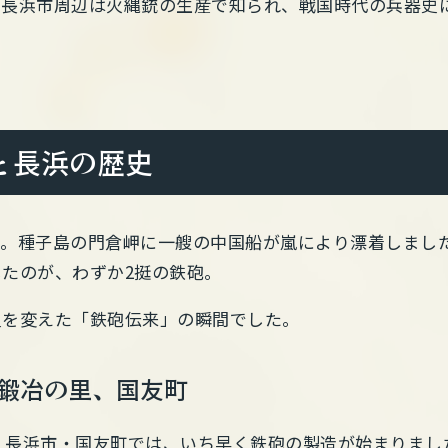
の長浜市周辺は火縄銃の生産で知られ、戦国時代の兵器史
と長浜の歴史
月25日。種子島の門倉岬に一艘の中国船が嵐により漂着しま
たのが、わずか2挺の鉄砲。
史を変えた「鉄砲伝来」の瞬間でした。
砲鍛冶の里、国友町
年。長浜市・国友町では、いち早く鉄砲の製造が始まりま