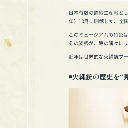
日本有数の鉄砲生産地とし
年）10月に開館した、全
このミュージアムの特色
その姿勢が、館の隅々に
近年は世界的な火縄銃ブ
◾️火縄銃の歴史を