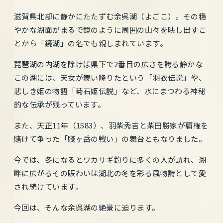
滋賀県北部に静かにたたずむ余呉湖（よごこ）。その穏
やかな湖面がまるで鏡のように周囲の山々を映し出すこ
とから「鏡湖」の名でも親しまれています。
琵琶湖の内湖を除けば県下で2番目の広さを誇る静かな
この湖には、天女が舞い降りたという「羽衣伝説」や、
悲しき姫の物語「菊石姫伝説」など、水にまつわる神秘
的な伝承が残っています。
また、天正11年（1583）、羽柴秀吉と柴田勝家が覇権を
賭けて争った「賤ヶ岳の戦い」の舞台ともなりました。
今では、冬になるとワカサギ釣りに多くの人が訪れ、湖
畔に広がるその賑わいは湖北の冬を彩る風物詩として愛
され続けています。
今回は、そんな余呉湖の絶景に迫ります。