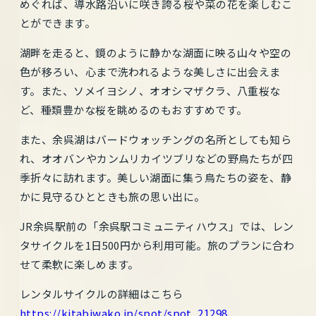
めぐれば、導水路沿いに咲き誇る桜や菜の花を楽しむこ
とができます。
湖畔を走ると、鏡のように静かな湖面に映る山々や空の
色が移ろい、心まで洗われるような美しさに出会えま
す。また、ソメイヨシノ、オオシマザクラ、八重桜な
ど、種類豊かな桜を眺めるのもおすすめです。
また、余呉湖はバードウォッチングの名所としても知ら
れ、オオバンやカンムリカイツブリなどの野鳥たちが四
季折々に訪れます。美しい湖面に集う鳥たちの姿を、静
かに見守るひとときも旅の思い出に。
JR余呉駅前の「余呉駅コミュニティハウス」では、レン
タサイクルを1日500円から利用可能。旅のプランに合わ
せて柔軟に楽しめます。
レンタルサイクルの詳細はこちら
https://kitabiwako.jp/spot/spot_21298