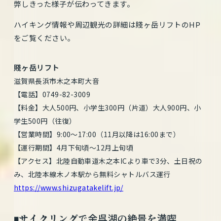
弊しきった様子が伝わってきます。
ハイキング情報や周辺観光の詳細は賤ヶ岳リフトのHP
をご覧ください。
賤ヶ岳リフト
滋賀県長浜市木之本町大音
【電話】0749-82-3009
【料金】大人500円、小学生300円（片道）大人900円、小
学生500円（往復）
【営業時間】9:00～17:00（11月以降は16:00まで）
【運行期間】4月下旬頃〜12月上旬頃
【アクセス】北陸自動車道木之本ICより車で3分、土日祝の
み、北陸本線木ノ本駅から無料シャトルバス運行
https://www.shizugatakelift.jp/
◾️サイクリングで余呉湖の絶景を満喫