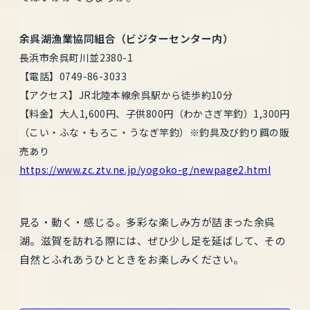
余呉湖漁業協同組合（ビジターセンター内）
長浜市余呉町川並2380-1
【電話】0749-86-3033
【アクセス】JR北陸本線余呉駅から徒歩約10分
【料金】大人1,600円、子供800円（わかさぎ竿釣）1,300円
（こい・ふな・もろこ・うなぎ竿釣）※釣具及び釣り餌の販
売あり
https://www.zc.ztv.ne.jp/yogoko-g/newpage2.html
見る・動く・感じる。多彩な楽しみ方が詰まった余呉
湖。滋賀を訪れる際には、ぜひ少し足を延ばして、その
自然とふれあうひとときをお楽しみください。