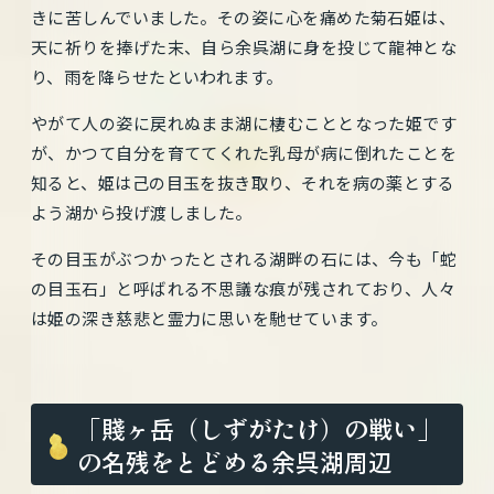
きに苦しんでいました。その姿に心を痛めた菊石姫は、
天に祈りを捧げた末、自ら余呉湖に身を投じて龍神とな
り、雨を降らせたといわれます。
やがて人の姿に戻れぬまま湖に棲むこととなった姫です
が、かつて自分を育ててくれた乳母が病に倒れたことを
知ると、姫は己の目玉を抜き取り、それを病の薬とする
よう湖から投げ渡しました。
その目玉がぶつかったとされる湖畔の石には、今も「蛇
の目玉石」と呼ばれる不思議な痕が残されており、人々
は姫の深き慈悲と霊力に思いを馳せています。
「賤ヶ岳（しずがたけ）の戦い」
の名残をとどめる余呉湖周辺