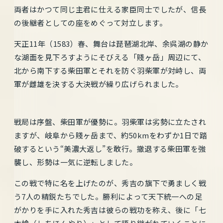
両者はかつて同じ主君に仕える家臣同士でしたが、信長
の後継者としての座をめぐって対立します。
天正11年（1583）春、舞台は琵琶湖北岸、余呉湖の静か
な湖面を見下ろすようにそびえる「賤ヶ岳」周辺にて、
北から南下する柴田軍とそれを防ぐ羽柴軍が対峙し、両
軍が雌雄を決する大決戦が繰り広げられました。
戦局は序盤、柴田軍が優勢に。羽柴軍は劣勢に立たされ
ますが、岐阜から賤ヶ岳まで、約50kmをわずか1日で踏
破するという“美濃大返し”を敢行。撤退する柴田軍を強
襲し、形勢は一気に逆転しました。
この戦で特に名を上げたのが、秀吉の旗下で勇ましく戦
う7人の精鋭たちでした。勝利によって天下統一への足
がかりを手に入れた秀吉は彼らの戦功を称え、後に「七