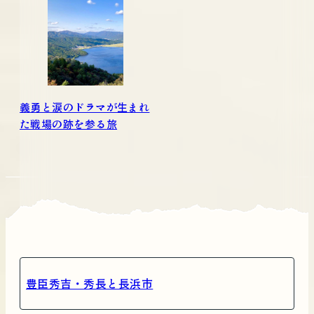
義勇と涙のドラマが生まれ
た戦場の跡を参る旅
豊臣秀吉・秀長と長浜市