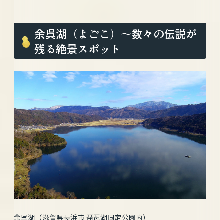
余呉湖（よごこ）〜数々の伝説が
残る絶景スポット
余呉湖（滋賀県長浜市 琵琶湖国定公園内）