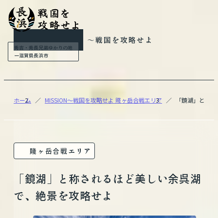
MISSION
〜戦国を攻略せよ
秀吉・秀長兄弟ゆかりの地
ー滋賀県長浜市
ホーム
MISSION〜戦国を攻略せよ 賤ヶ岳合戦エリア
「鏡湖」と称さ
賤ヶ岳合戦エリア
「鏡湖」と称されるほど美しい余呉湖
で、絶景を攻略せよ