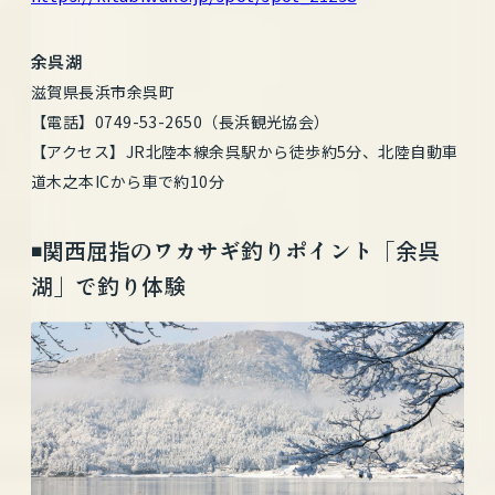
余呉湖
滋賀県長浜市余呉町
【電話】0749-53-2650（長浜観光協会）
【アクセス】JR北陸本線余呉駅から徒歩約5分、北陸自動車
道木之本ICから車で約10分
◾️関西屈指のワカサギ釣りポイント「余呉
湖」で釣り体験