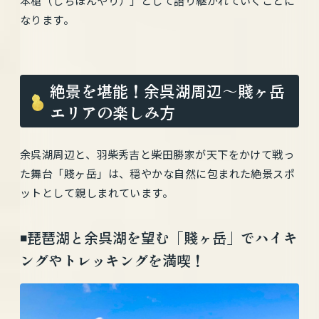
本槍（しちほんやり）」として語り継がれていくことに
なります。
絶景を堪能！余呉湖周辺〜賤ヶ岳
エリアの楽しみ方
余呉湖周辺と、羽柴秀吉と柴田勝家が天下をかけて戦っ
た舞台「賤ヶ岳」は、穏やかな自然に包まれた絶景スポ
ットとして親しまれています。
◾️琵琶湖と余呉湖を望む「賤ヶ岳」でハイキ
ングやトレッキングを満喫！