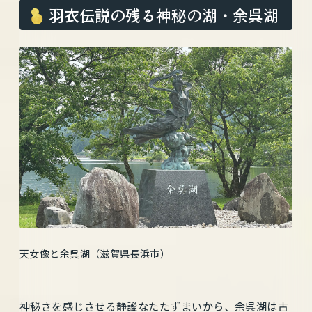
羽衣伝説の残る神秘の湖・余呉湖
天女像と余呉湖（滋賀県長浜市）
神秘さを感じさせる静謐なたたずまいから、余呉湖は古