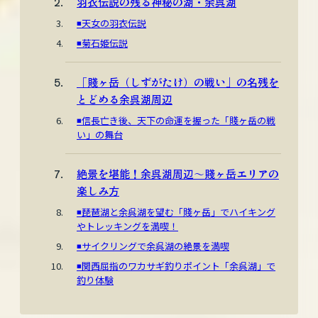
羽衣伝説の残る神秘の湖・余呉湖
◾️天女の羽衣伝説
◾️菊石姫伝説
「賤ヶ岳（しずがたけ）の戦い」の名残を
とどめる余呉湖周辺
◾️信長亡き後、天下の命運を握った「賤ヶ岳の戦
い」の舞台
絶景を堪能！余呉湖周辺〜賤ヶ岳エリアの
楽しみ方
◾️琵琶湖と余呉湖を望む「賤ヶ岳」でハイキング
やトレッキングを満喫！
◾️サイクリングで余呉湖の絶景を満喫
◾️関西屈指のワカサギ釣りポイント「余呉湖」で
釣り体験