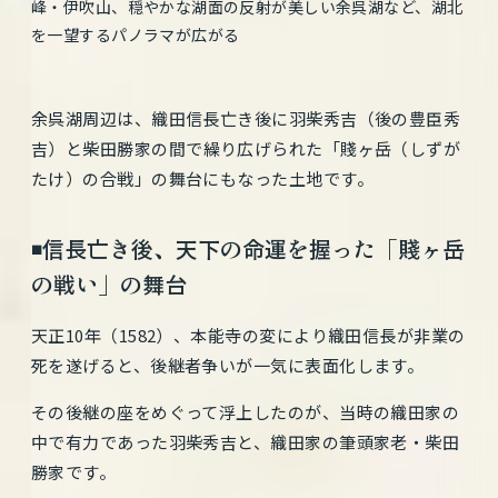
峰・伊吹山、穏やかな湖面の反射が美しい余呉湖など、湖北
を一望するパノラマが広がる
余呉湖周辺は、織田信長亡き後に羽柴秀吉
（後の豊臣秀
吉）
と柴田勝家の間で繰り広げられた「賤ヶ岳（しずが
たけ）の合戦」の舞台にもなった土地です。
◾️信長亡き後、天下の命運を握った「賤ヶ岳
の戦い」の舞台
天正10年（1582）、本能寺の変により織田信長が非業の
死を遂げると、後継者争いが一気に表面化します。
その後継の座をめぐって浮上したのが、当時の織田家の
中で有力であった羽柴秀吉と、織田家の筆頭家老・柴田
勝家です。